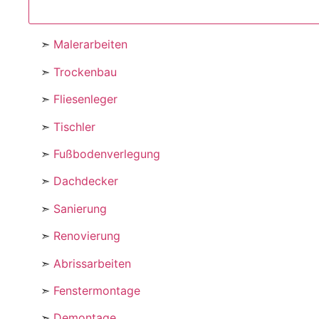
➣
Malerarbeiten
➣
Trockenbau
➣
Fliesenleger
➣
Tischler
➣
Fußbodenverlegung
➣
Dachdecker
➣
Sanierung
➣
Renovierung
➣
Abrissarbeiten
➣
Fenstermontage
➣
Demontage